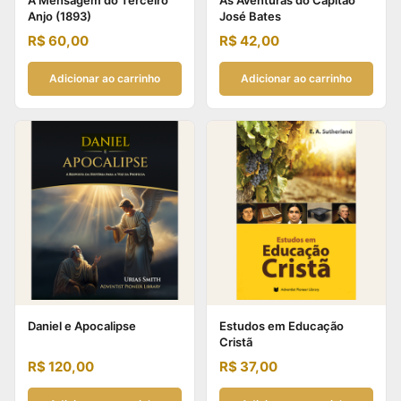
A Mensagem do Terceiro
As Aventuras do Capitão
Anjo (1893)
José Bates
R$
60,00
R$
42,00
Adicionar ao carrinho
Adicionar ao carrinho
Daniel e Apocalipse
Estudos em Educação
Cristã
R$
120,00
R$
37,00