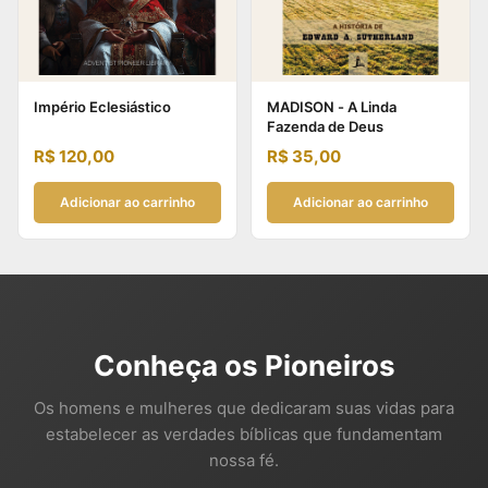
Império Eclesiástico
MADISON - A Linda
Fazenda de Deus
R$
120,00
R$
35,00
Adicionar ao carrinho
Adicionar ao carrinho
Conheça os Pioneiros
Os homens e mulheres que dedicaram suas vidas para
estabelecer as verdades bíblicas que fundamentam
nossa fé.