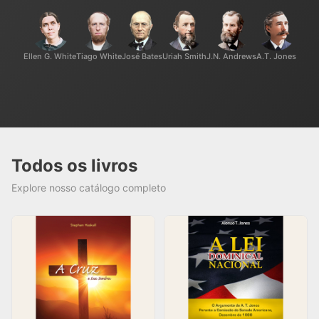
Ellen G. White
Tiago White
José Bates
Uriah Smith
J.N. Andrews
A.T. Jones
Todos os livros
Explore nosso catálogo completo