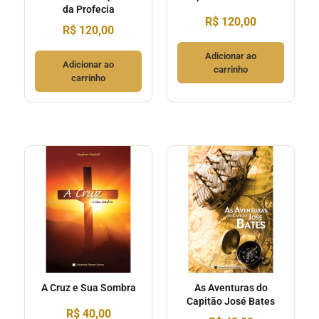
da Profecia
R$
120,00
R$
120,00
Adicionar ao
Adicionar ao
carrinho
carrinho
A Cruz e Sua Sombra
As Aventuras do
Capitão José Bates
R$
40,00