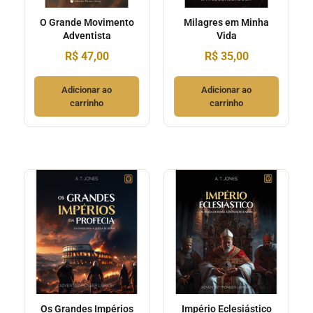
O Grande Movimento
Milagres em Minha
Adventista
Vida
R$
47,00
R$
35,00
Adicionar ao
Adicionar ao
carrinho
carrinho
Os Grandes Impérios
Império Eclesiástico