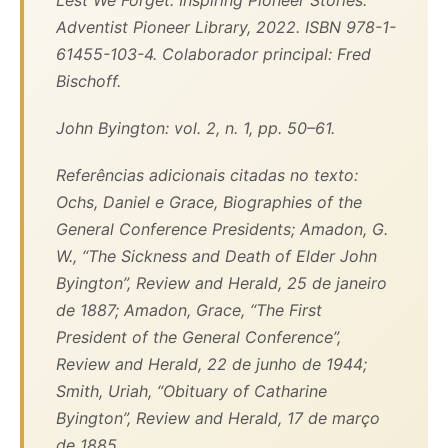
Lest We Forget: Inspiring Pioneer Stories
.
Adventist Pioneer Library, 2022. ISBN 978-1-
61455-103-4. Colaborador principal: Fred
Bischoff.
John Byington: vol. 2, n. 1, pp. 50–61.
Referências adicionais citadas no texto:
Ochs, Daniel e Grace,
Biographies of the
General Conference Presidents
; Amadon, G.
W., “The Sickness and Death of Elder John
Byington”,
Review and Herald
, 25 de janeiro
de 1887; Amadon, Grace, “The First
President of the General Conference”,
Review and Herald
, 22 de junho de 1944;
Smith, Uriah, “Obituary of Catharine
Byington”,
Review and Herald
, 17 de março
de 1885.