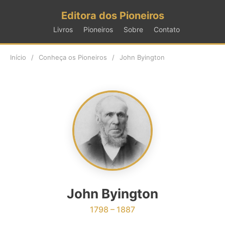
Editora dos Pioneiros
Livros
Pioneiros
Sobre
Contato
Início
/
Conheça os Pioneiros
/
John Byington
John Byington
1798 – 1887