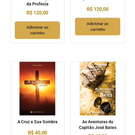
da Profecia
R$
120,00
R$
120,00
Adicionar ao
Adicionar ao
carrinho
carrinho
A Cruz e Sua Sombra
As Aventuras do
Capitão José Bates
R$
40,00