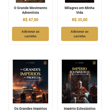
O Grande Movimento
Milagres em Minha
Adventista
Vida
R$
47,00
R$
35,00
Adicionar ao
Adicionar ao
carrinho
carrinho
Os Grandes Impérios
Império Eclesiástico