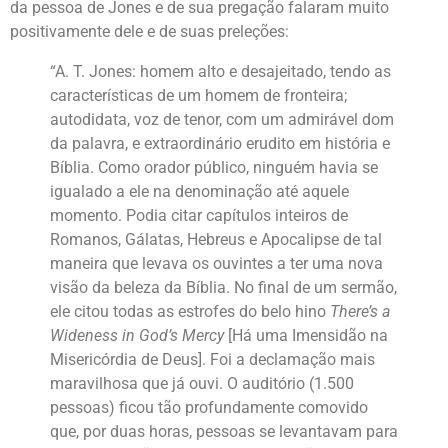
da pessoa de Jones e de sua pregação falaram muito
positivamente dele e de suas preleções:
“A. T. Jones: homem alto e desajeitado, tendo as
características de um homem de fronteira;
autodidata, voz de tenor, com um admirável dom
da palavra, e extraordinário erudito em história e
Bíblia. Como orador público, ninguém havia se
igualado a ele na denominação até aquele
momento. Podia citar capítulos inteiros de
Romanos, Gálatas, Hebreus e Apocalipse de tal
maneira que levava os ouvintes a ter uma nova
visão da beleza da Bíblia. No final de um sermão,
ele citou todas as estrofes do belo hino
There’s a
Wideness in God’s Mercy
[Há uma Imensidão na
Misericórdia de Deus]. Foi a declamação mais
maravilhosa que já ouvi. O auditório (1.500
pessoas) ficou tão profundamente comovido
que, por duas horas, pessoas se levantavam para