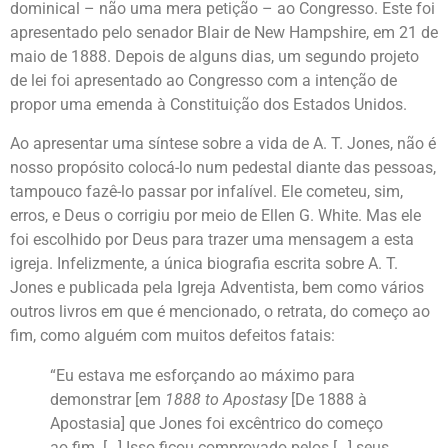
dominical – não uma mera petição – ao Congresso. Este foi
apresentado pelo senador Blair de New Hampshire, em 21 de
maio de 1888. Depois de alguns dias, um segundo projeto
de lei foi apresentado ao Congresso com a intenção de
propor uma emenda à Constituição dos Estados Unidos.
Ao apresentar uma síntese sobre a vida de A. T. Jones, não é
nosso propósito colocá-lo num pedestal diante das pessoas,
tampouco fazê-lo passar por infalível. Ele cometeu, sim,
erros, e Deus o corrigiu por meio de Ellen G. White. Mas ele
foi escolhido por Deus para trazer uma mensagem a esta
igreja. Infelizmente, a única biografia escrita sobre A. T.
Jones e publicada pela Igreja Adventista, bem como vários
outros livros em que é mencionado, o retrata, do começo ao
fim, como alguém com muitos defeitos fatais:
“Eu estava me esforçando ao máximo para
demonstrar [em
1888 to Apostasy
[De 1888 à
Apostasia] que Jones foi excêntrico do começo
ao fim. […] Isso ficou comprovado pelos […] seus