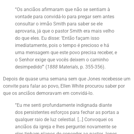
“Os anciãos afirmaram que não se sentiam à
vontade para convidá-lo para pregar sem antes
consultar o irmão Smith para saber se ele
aprovaria, já que o pastor Smith era mais velho
do que eles. Eu disse: ‘Então façam isso
imediatamente, pois o tempo é precioso e há
uma mensagem que este povo precisa receber, e
o Senhor exige que vocês deixem o caminho
desimpedido’” (
1888 Materials
, p. 355-356).
Depois de quase uma semana sem que Jones recebesse um
convite para falar ao povo, Ellen White procurou saber por
que os anciãos demoravam em convidá-lo.
“Eu me senti profundamente indignada diante
dos persistentes esforços para fechar as portas a
qualquer raio de luz celestial. […] Convoquei os
anciãos da igreja e lhes perguntei novamente se
eles tinham planos de conceder ao pastor Jones