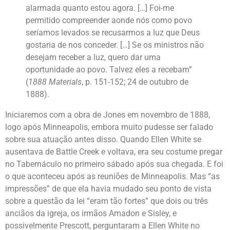
alarmada quanto estou agora. […] Foi-me
permitido compreender aonde nós como povo
seríamos levados se recusarmos a luz que Deus
gostaria de nos conceder. […] Se os ministros não
desejam receber a luz, quero dar uma
oportunidade ao povo. Talvez eles a recebam”
(
1888 Materials
, p. 151-152; 24 de outubro de
1888).
Iniciaremos com a obra de Jones em novembro de 1888,
logo após Minneapolis, embora muito pudesse ser falado
sobre sua atuação antes disso. Quando Ellen White se
ausentava de Battle Creek e voltava, era seu costume pregar
no Tabernáculo no primeiro sábado após sua chegada. E foi
o que aconteceu após as reuniões de Minneapolis. Mas “as
impressões” de que ela havia mudado seu ponto de vista
sobre a questão da lei “eram tão fortes” que dois ou três
anciãos da igreja, os irmãos Amadon e Sisley, e
possivelmente Prescott, perguntaram a Ellen White no