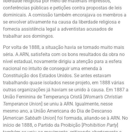
liberdade religiosa por meio de materiais impressos,
conferências públicas e petições contra propostas de leis
dominicais. A comissão também encorajava os membros a
se envolver ativamente na causa da liberdade religiosa e
fornecia assistência legal a adventistas acusados de
trabalhar aos domingos.
Por volta de 1888, a situação havia se tornado muito mais
séria. A ARN, satisfeita com os bons resultados da obra no
nível estadual, novamente dirigiu a atenção para a esfera
nacional no intuito de conseguir uma emenda à
Constituição dos Estados Unidos. Se antes estavam
trabalhando quase isolados nesse projeto, em 1888 várias
outras organizações já haviam se unido à causa. Em 1887 a
União Feminina de Temperança Cristã [
Woman’s Christian
Temperance Union
] se uniu à ARN. Igualmente, nesse
mesmo ano, a União Americana do Dia de Descanso
[
American Sabbath Union
] foi formada, aliando-se à ARN. No
início de 1888, o Partido da Proibição [
Prohibition Party
]